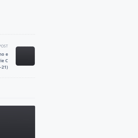
POST
no e
ie C
-21)