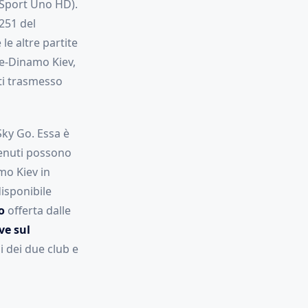
y Sport Uno HD).
251 del
le altre partite
ve-Dinamo Kiev,
ti trasmesso
ky Go. Essa è
ntenuti possono
mo Kiev in
disponibile
o
offerta dalle
ve sul
i dei due club e