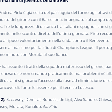
formazioni di Juventus-Dinamo Kiev
ndrea Pirlo è già certa del passaggio del turno agli ottavi di 
 posto del girone con il Barcellona, impegnato sul campo de
. Tre le lunghezze di distanza tra italiani e spagnoli che si
ente nello scontro diretto dell’ultima giornata. Pirlo recup
o a riposo volontariamente nella sfida contro il Benevento 
sere al massimo per la sfida di Champions League. Il portog
rimo minuto con Morata al suo fianco.
 ha assunto i tratti della squadra materasso del girone, p
erencvaros e non creando praticamente mai problemi né alla
Gli ucraini si giocano l’accesso alla fase ad eliminazione dire
ancoverdi. Tante le assenze per il tecnico Lucescu.
2):
Szczesny; Demiral, Bonucci, de Ligt, Alex Sandro; Chiesa
sey; Morata, Ronaldo.
All. Pirlo