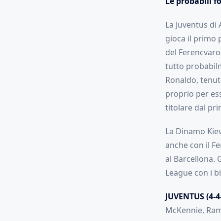
Le probabili 
La Juventus di A
gioca il primo
del Ferencvaros
tutto probabilm
Ronaldo, tenut
proprio per es
titolare dal p
La Dinamo Kiev
anche con il F
al Barcellona. 
League con i bi
JUVENTUS (4-4-
McKennie, Ram