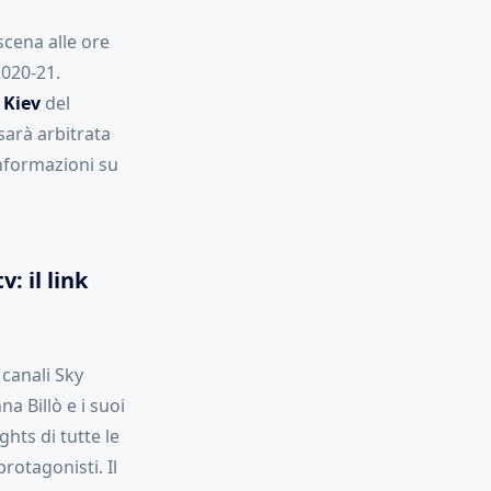
cena alle ore
2020-21.
Kiev
del
sarà arbitrata
informazioni su
: il link
 canali Sky
 Billò e i suoi
hts di tutte le
rotagonisti. Il