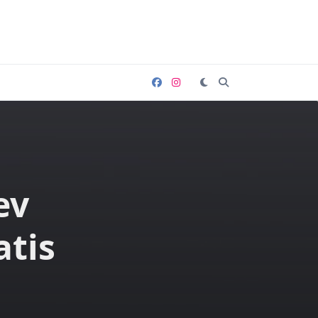
ev
atis