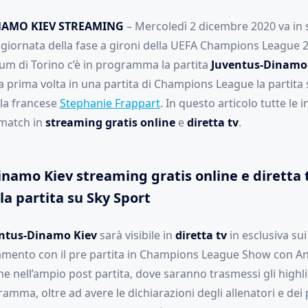
NAMO KIEV STREAMING
– Mercoledì 2 dicembre 2020 va in s
a giornata della fase a gironi della UEFA Champions League 
dium di Torino c’è in programma la partita
Juventus-Dinamo
a prima volta in una partita di Champions League la partita 
la francese
Stephanie Frappart
. In questo articolo tutte le 
 match in
streaming gratis online
e
diretta
tv
.
namo Kiev streaming gratis online e diretta tv
la partita su Sky Sport
ntus-Dinamo Kiev
sarà visibile in
diretta tv
in esclusiva sui
mento con il pre partita in Champions League Show con Anna
me nell’ampio post partita, dove saranno trasmessi gli highlig
ramma, oltre ad avere le dichiarazioni degli allenatori e dei p