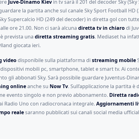
dere
Juve-Dinamo Kiev
in tv sarà il 201 del decoder Sky (Sk
guardare la partita anche sul canale Sky Sport Football HD (
ky Supercalcio HD (249 del decoder) in diretta gol con tutte 
lle ore 21.00. Non ci sarà alcuna
diretta tv in chiaro
di Ju
è prevista una
diretta streaming
gratis
. Mediaset ha infat
lland giocata ieri.
g video
disponibile sulla piattaforma di
streaming mobile
S
 dispositivi mobili pc, smartphone, tablet e smart tv. Ai co
nto gli abbonati Sky. Sarà possibile guardare Juventus-Dina
ming online
anche su
Now
Tv
. Sull’applicazione la partita è 
ome evento singolo e non previo abbonamento.
Diretta radi
ai Radio Uno con radiocronaca integrale.
Aggiornamenti li
empo reale
saranno pubblicati sui canali social media ufficial