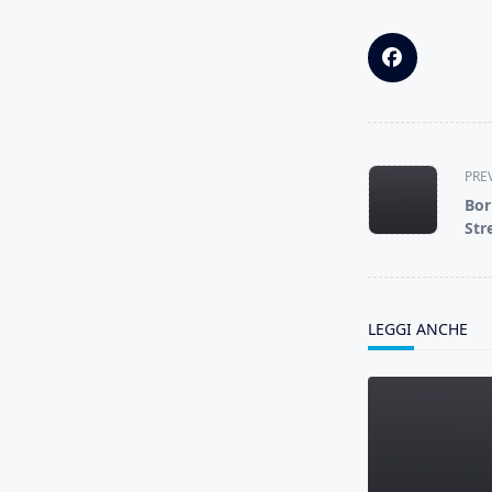
<span
PRE
class="nav-
Bor
subtitle
Str
screen-
reader-
text">Page</s
LEGGI ANCHE