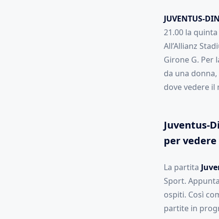
JUVENTUS-DI
21.00 la quint
All’Allianz Sta
Girone G. Per l
da una donna, 
dove vedere il
Juventus-Di
per vedere 
La partita
Juve
Sport. Appunta
ospiti. Così co
partite in prog