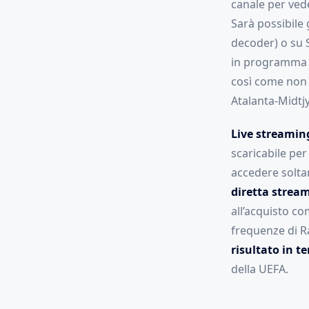
canale per ve
Sarà possibile 
decoder) o su S
in programma a
così come non 
Atalanta-Midtjy
Live streamin
scaricabile per
accedere solta
diretta strea
all’acquisto c
frequenze di R
risultato in t
della UEFA.