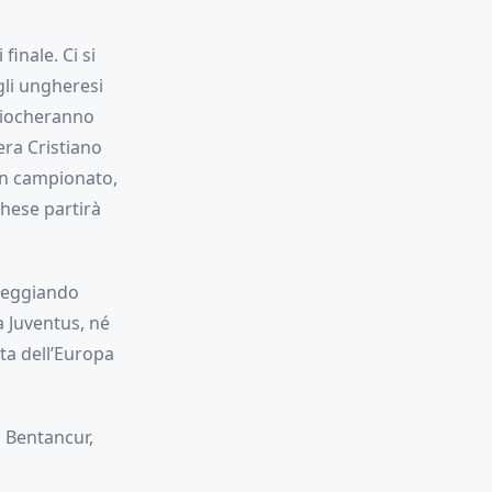
finale. Ci si
gli ungheresi
 giocheranno
era Cristiano
in campionato,
hese partirà
areggiando
 Juventus, né
tta dell’Europa
, Bentancur,