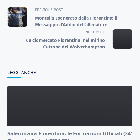
<span
PREVIOUS POST
class="nav-
Montella Esonerato dalla Fiorentina: il
subtitle
Messaggio d’Addio dell’allenatore
screen-
NEXT POST
reader-
Calciomercato Fiorentina, nel mirino
text">Page</span>
Cutrone del Wolverhampton
LEGGI ANCHE
Salernitana-Fiorentina: le Formazioni Ufficiali (34ª