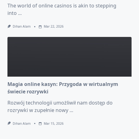
The world of online casinos is akin to stepping
into
...
Dihan Alam
Mar 22, 2026
Magia online kasyn: Przygoda w wirtualnym
świecie rozrywki
Rozwój technologii umożliwił nam dostęp do
rozrywki w zupełnie nowy
...
Dihan Alam
Mar 15, 2026