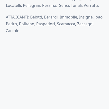
Locatelli, Pellegrini, Pessina, Sensi, Tonali, Verratti.
ATTACCANTI: Belotti, Berardi, Immobile, Insigne, Joao
Pedro, Politano, Raspadori, Scamacca, Zaccagni,
Zaniolo.