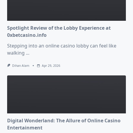
Spotlight Review of the Lobby Experience at
0xbetcasino.info
Stepping into an online casino lobby can feel like
walking
...
Dihan Alam
Apr 29, 2026
Digital Wonderland: The Allure of Online Casino
Entertainment