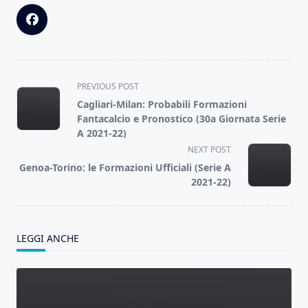
<span
PREVIOUS POST
class="nav-
Cagliari-Milan: Probabili Formazioni
subtitle
Fantacalcio e Pronostico (30a Giornata Serie
screen-
A 2021-22)
reader-
NEXT POST
text">Page</span>
Genoa-Torino: le Formazioni Ufficiali (Serie A
2021-22)
LEGGI ANCHE