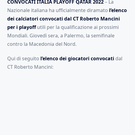
CONVOCATI ITALIA PLAYOFF QATAR 2022
– La
Nazionale italiana ha ufficialmente diramato
l’elenco
dei calciatori convocati dal CT Roberto Mancini
per i playoff
utili per la qualificazione ai prossimi
Mondiali. Giovedì sera, a Palermo, la semifinale
contro la Macedonia del Nord.
Qui di seguito
l’elenco dei giocatori convocati
dal
CT Roberto Mancini: