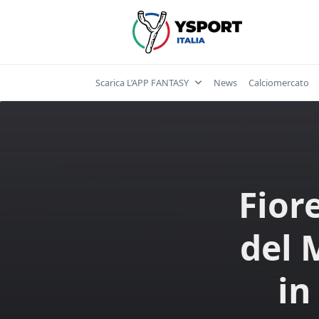
Skip
to
content
Scarica L’APP FANTASY
News
Calciomercato
Fior
del 
in