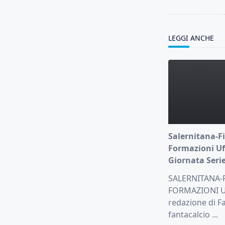
reader-
text">Page</s
LEGGI ANCHE
Salernitana-Fi
Formazioni Uff
Giornata Serie
SALERNITANA-
FORMAZIONI UF
redazione di Fa
fantacalcio
...