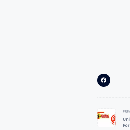
<span
PRE
class="nav-
Uni
subtitle
For
screen-