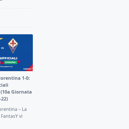
iorentina 1-0:
iali
 (10a Giornata
-22)
orentina – La
 FantasY vi