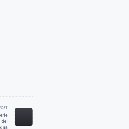
POST
erie
 del
ogna