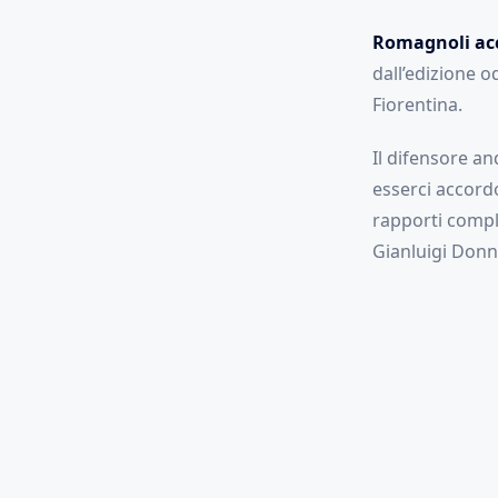
Romagnoli acc
dall’edizione 
Fiorentina.
Il difensore a
esserci accord
rapporti compli
Gianluigi Donn