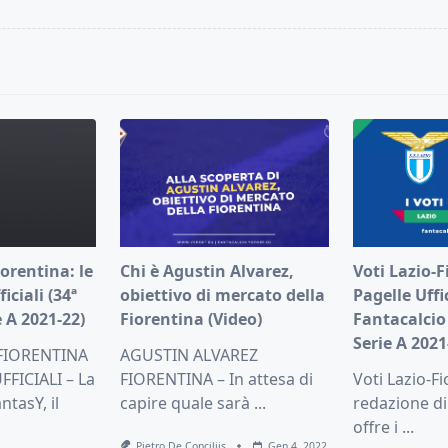
pan>
orentina: le
Chi è Agustin Alvarez,
Voti Lazio-F
iciali (34ª
obiettivo di mercato della
Pagelle Uffic
 A 2021-22)
Fiorentina (Video)
Fantacalcio
Serie A 2021
FIORENTINA
AGUSTIN ALVAREZ
FICIALI – La
FIORENTINA – In attesa di
Voti Lazio-Fi
ntasY, il
capire quale sarà
...
redazione di
offre i
...
Pietro De Conciliis
Gen 4, 2022