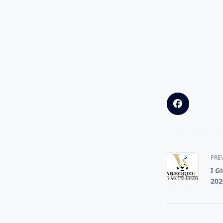
<span
PRE
class="nav-
I G
subtitle
202
screen-
reader-
text">Page</s