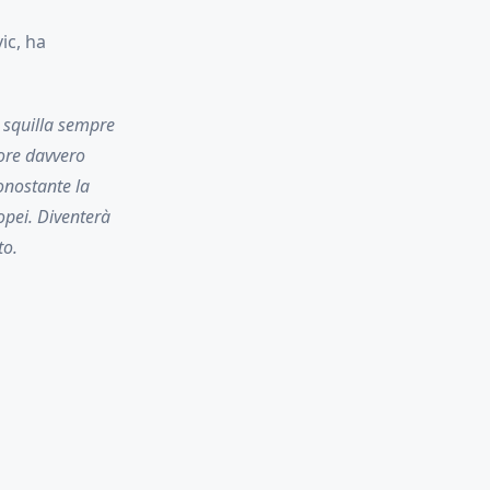
ic, ha
 squilla sempre
atore davvero
onostante la
pei. Diventerà
to.