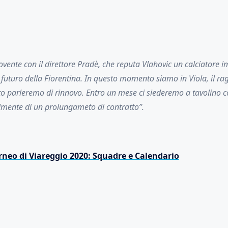
ovente con il direttore Pradè, che reputa Vlahovic un calciatore i
l futuro della Fiorentina. In questo momento siamo in Viola, il r
to parleremo di rinnovo. Entro un mese ci siederemo a tavolino c
almente di un prolungameto di contratto”.
orneo di Viareggio 2020: Squadre e Calendario