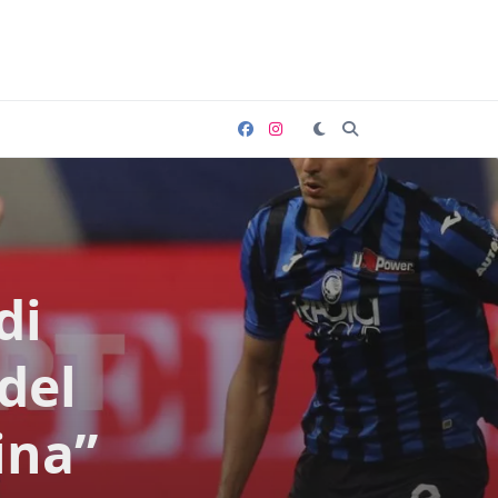
di
del
ina”