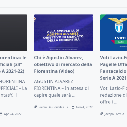
orentina: le
Chi è Agustin Alvarez,
Voti Lazio-F
iciali (34ª
obiettivo di mercato della
Pagelle Uffic
 A 2021-22)
Fiorentina (Video)
Fantacalcio
Serie A 2021
FIORENTINA
AGUSTIN ALVAREZ
FICIALI – La
FIORENTINA – In attesa di
Voti Lazio-Fi
ntasY, il
capire quale sarà
...
redazione di
offre i
...
Pietro De Conciliis
Gen 4, 2022
Apr 24, 2022
Jacopo Formia