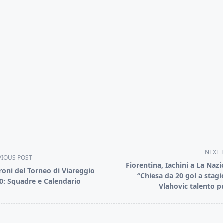
NEXT 
VIOUS POST
Fiorentina, Iachini a La Nazi
ironi del Torneo di Viareggio
“Chiesa da 20 gol a stagi
0: Squadre e Calendario
Vlahovic talento p
pan>