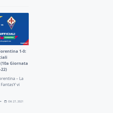
iorentina 1-0:
iali
 (10a Giornata
-22)
orentina – La
 FantasY vi
Ott 27, 2021