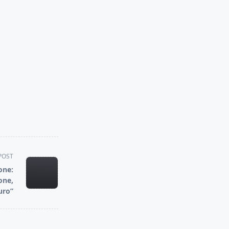
POST
one:
one,
uro”