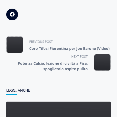
<span
PREVIOUS POST
class="nav-
Coro Tifosi Fiorentina per Joe Barone (Video)
subtitle
NEXT POST
screen-
Potenza Calcio, lezione di civiltà a Pisa:
reader-
spogliatoio ospite pulito
text">Page</span>
LEGGI ANCHE