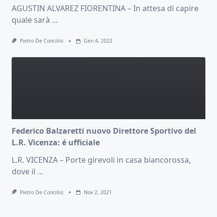
AGUSTIN ALVAREZ FIORENTINA – In attesa di capire
quale sarà
...
Pietro De Conciliis
Gen 4, 2022
Federico Balzaretti nuovo Direttore Sportivo del
L.R. Vicenza: é ufficiale
L.R. VICENZA – Porte girevoli in casa biancorossa,
dove il
...
Pietro De Conciliis
Nov 2, 2021