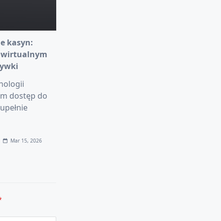
e kasyn:
 wirtualnym
rywki
nologii
am dostęp do
upełnie
Mar 15, 2026
*