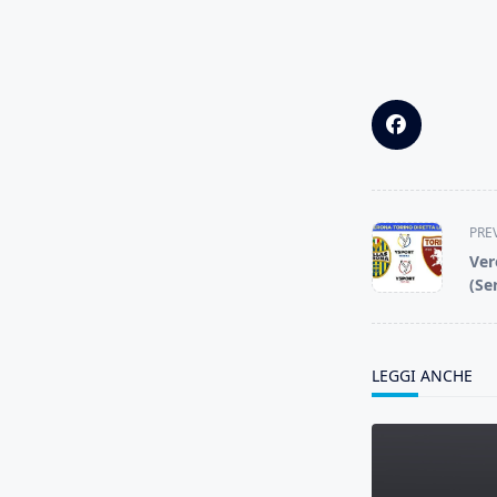
<span
PRE
class="nav-
Ver
subtitle
(Se
screen-
reader-
text">Page</s
LEGGI ANCHE