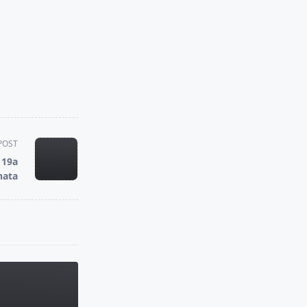
POST
 19a
nata