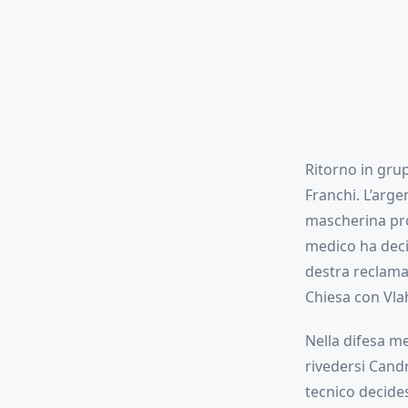
Ritorno in grup
Franchi. L’arge
mascherina prot
medico ha decis
destra reclama 
Chiesa con Vla
Nella difesa m
rivedersi Cand
tecnico decides