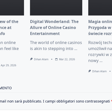
ew of the
Digital Wonderland: The
Magia onlin
nce at
Allure of Online Casino
Przygoda w
nfo
Entertainment
świecie roz
an online
The world of online casinos
Rozwój tech
n feel like
is akin to stepping into
...
umożliwił n
rozrywki w z
Dihan Alam
Mar 22, 2026
nowy
...
Apr 29, 2026
Dihan Alam
MMENTO
email non sarà pubblicato.
I campi obbligatori sono contrassegnati