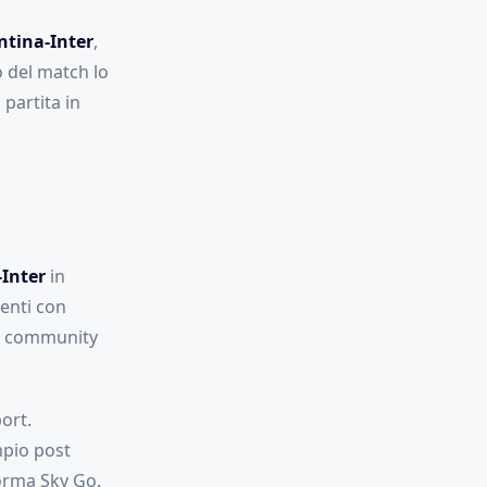
ntina-Inter
,
o del match lo
 partita in
Inter
in
enti con
la community
ort.
mpio post
forma Sky Go.