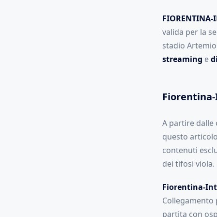
FIORENTINA-
valida per la s
stadio Artemio 
streaming
e
d
Fiorentina-
A partire dalle 
questo articol
contenuti escl
dei tifosi viola.
Fiorentina-Int
Collegamento p
partita con osp