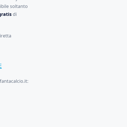
ibile soltanto
gratis
di
iretta
E
antacalcio.it: