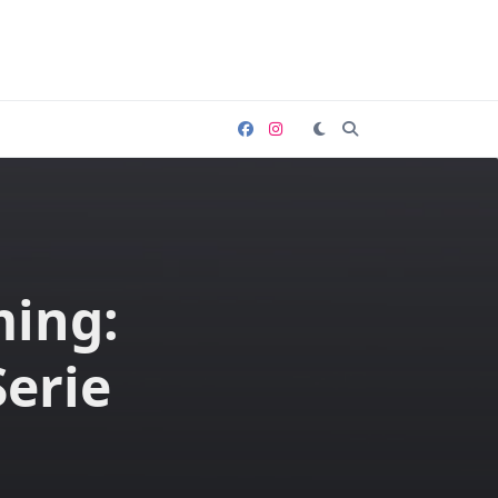
ming:
Serie