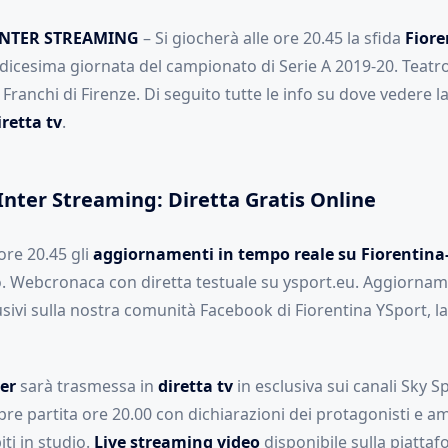
INTER STREAMING
– Si giocherà alle ore 20.45 la sfida
Fiore
edicesima giornata del campionato di Serie A 2019-20. Teatr
Franchi di Firenze. Di seguito tutte le info su dove vedere la
iretta
tv
.
Inter Streaming: Diretta Gratis Online
ore 20.45 gli
aggiornamenti in tempo reale su Fiorentina-
o. Webcronaca con diretta testuale su ysport.eu. Aggiornam
usivi sulla nostra comunità Facebook di Fiorentina YSport, 
er
sarà trasmessa in
diretta tv
in esclusiva sui canali Sky Sp
re partita ore 20.00 con dichiarazioni dei protagonisti e a
iti in studio.
Live streaming video
disponibile sulla piatta