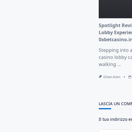
Spotlight Revi
Lobby Experie
0xbetcasino.i
Stepping into 
casino lobby ca
walking
...
Dihan Alam
LASCIA UN CO
Il tuo indirizzo 