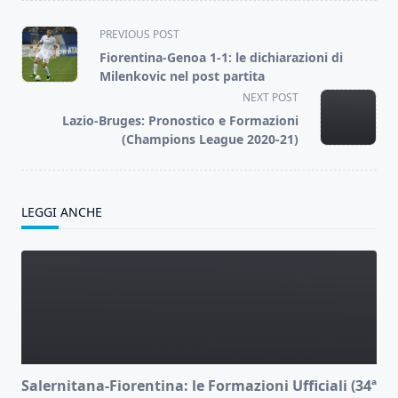
<span
PREVIOUS POST
class="nav-
Fiorentina-Genoa 1-1: le dichiarazioni di
subtitle
Milenkovic nel post partita
screen-
NEXT POST
reader-
Lazio-Bruges: Pronostico e Formazioni
text">Page</span>
(Champions League 2020-21)
LEGGI ANCHE
Salernitana-Fiorentina: le Formazioni Ufficiali (34ª