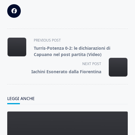
<span
PREVIOUS POST
class="nav-
Turris-Potenza 0-2: le dichiarazioni di
subtitle
Capuano nel post partita (Video)
screen-
NEXT POST
reader-
Iachini Esonerato dalla Fiorentina
text">Page</span>
LEGGI ANCHE