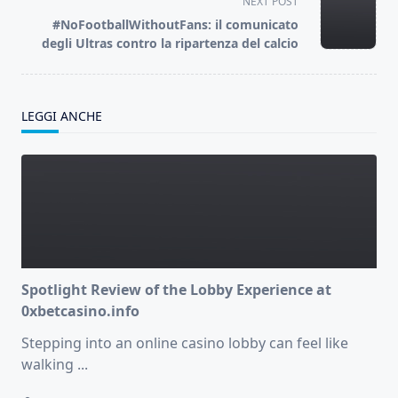
screen-
NEXT POST
reader-
#NoFootballWithoutFans: il comunicato
text">Page</span>
degli Ultras contro la ripartenza del calcio
LEGGI ANCHE
Spotlight Review of the Lobby Experience at
0xbetcasino.info
Stepping into an online casino lobby can feel like
walking
...