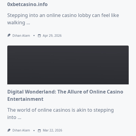
0xbetcasino.info
Stepping into an online casino lobby can feel like
walking
...
Dihan Alam
Apr 29, 2026
Digital Wonderland: The Allure of Online Casino
Entertainment
The world of online casinos is akin to stepping
into
...
Dihan Alam
Mar 22, 2026