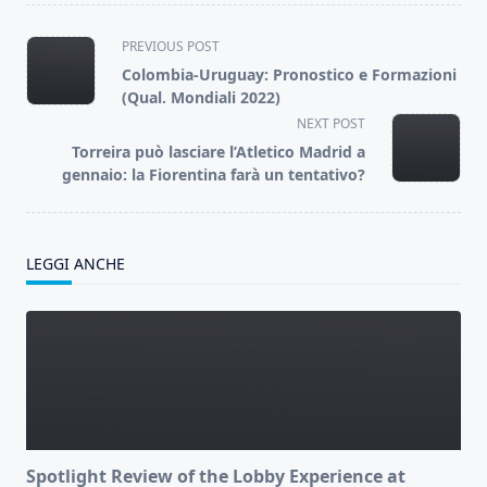
<span
PREVIOUS POST
class="nav-
Colombia-Uruguay: Pronostico e Formazioni
subtitle
(Qual. Mondiali 2022)
screen-
NEXT POST
reader-
Torreira può lasciare l’Atletico Madrid a
text">Page</span>
gennaio: la Fiorentina farà un tentativo?
LEGGI ANCHE
Spotlight Review of the Lobby Experience at