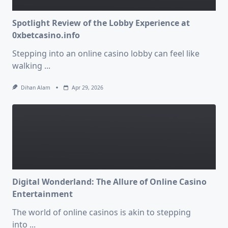
Spotlight Review of the Lobby Experience at
0xbetcasino.info
Stepping into an online casino lobby can feel like
walking
...
Dihan Alam
Apr 29, 2026
Digital Wonderland: The Allure of Online Casino
Entertainment
The world of online casinos is akin to stepping
into
...