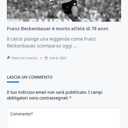
Franz Beckenbauer é morto all’età di 78 anni
Il calcio piange una leggenda come Franz
Beckenbauer, scomparso oggi
...
Pietro De Conciliis
Gen 8, 2024
LASCIA UN COMMENTO
Il tuo indirizzo email non sarà pubblicato.
I campi
obbligatori sono contrassegnati
*
Commento
*