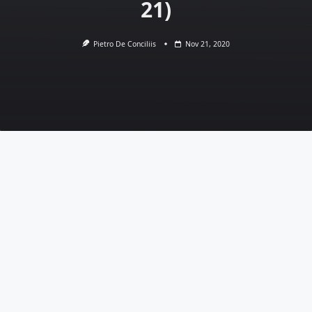
21)
Pietro De Conciliis
Nov 21, 2020