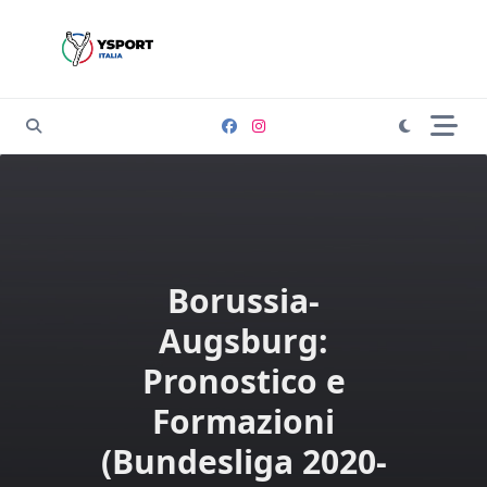
Skip
to
content
Borussia-
Augsburg:
Pronostico e
Formazioni
(Bundesliga 2020-