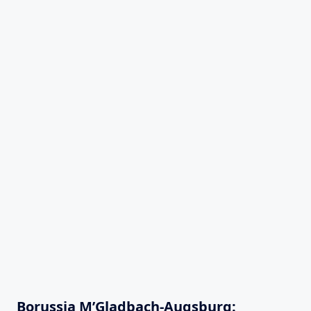
Borussia M’Gladbach-Augsburg: