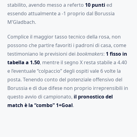
stabilito, avendo messo a referto
10 punti
ed
essendo attualmente a -1 proprio dal Borussia
M’Gladbach.
Complice il maggior tasso tecnico della rosa, non
possono che partire favoriti i padroni di casa, come
testimoniano le previsioni dei
bookmakers
:
1 fisso in
tabella a 1.50
, mentre il segno X resta stabile a 4.40
e l’eventuale “colpaccio” degli ospiti vale 6 volte la
posta. Tenendo conto del potenziale offensivo del
Borussia e di due difese non proprio irreprensibili in
questo avvio di campionato,
il pronostico del
match è la “combo” 1+Goal
.