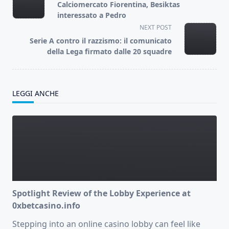
class="nav-
Calciomercato Fiorentina, Besiktas
subtitle
interessato a Pedro
screen-
NEXT POST
reader-
Serie A contro il razzismo: il comunicato
text">Page</span>
della Lega firmato dalle 20 squadre
LEGGI ANCHE
Spotlight Review of the Lobby Experience at
0xbetcasino.info
Stepping into an online casino lobby can feel like