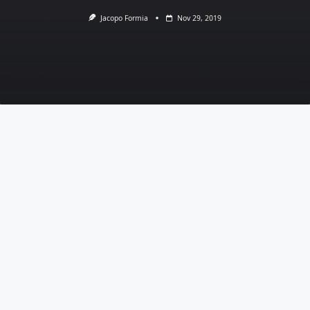
Jacopo Formia
Nov 29, 2019