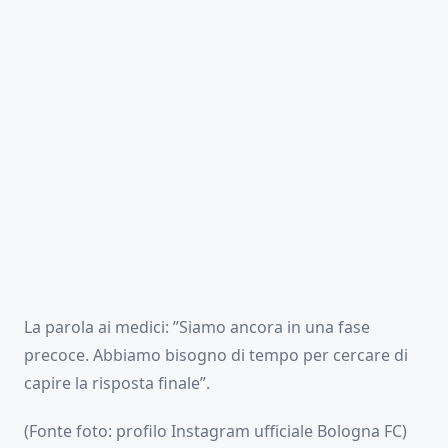
La parola ai medici: ”Siamo ancora in una fase
precoce. Abbiamo bisogno di tempo per cercare di
capire la risposta finale”.
(Fonte foto: profilo Instagram ufficiale Bologna FC)