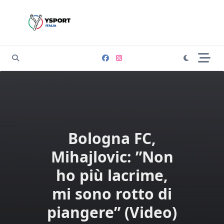
Skip
to
content
Bologna FC,
Mihajlovic: ”Non
ho più lacrime,
mi sono rotto di
piangere” (Video)