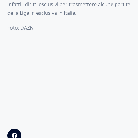
infatti i diritti esclusivi per trasmettere alcune partite
della Liga in esclusiva in Italia.
Foto: DAZN