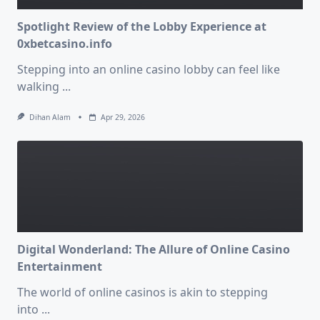
Spotlight Review of the Lobby Experience at
0xbetcasino.info
Stepping into an online casino lobby can feel like
walking
...
Dihan Alam
Apr 29, 2026
Digital Wonderland: The Allure of Online Casino
Entertainment
The world of online casinos is akin to stepping
into
...