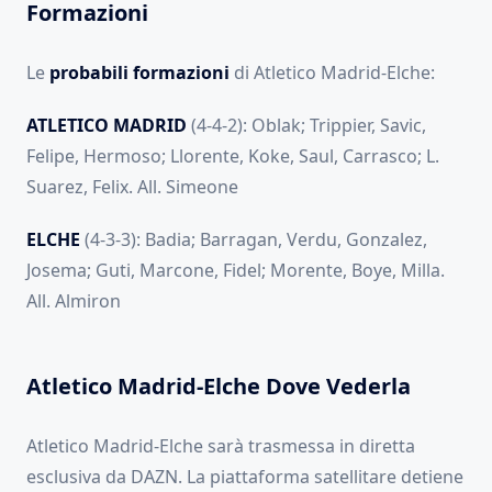
Formazioni
Le
probabili formazioni
di Atletico Madrid-Elche:
ATLETICO MADRID
(4-4-2): Oblak; Trippier, Savic,
Felipe, Hermoso; Llorente, Koke, Saul, Carrasco; L.
Suarez, Felix. All. Simeone
ELCHE
(4-3-3): Badia; Barragan, Verdu, Gonzalez,
Josema; Guti, Marcone, Fidel; Morente, Boye, Milla.
All. Almiron
Atletico Madrid-Elche Dove Vederla
Atletico Madrid-Elche sarà trasmessa in diretta
esclusiva da DAZN. La piattaforma satellitare detiene