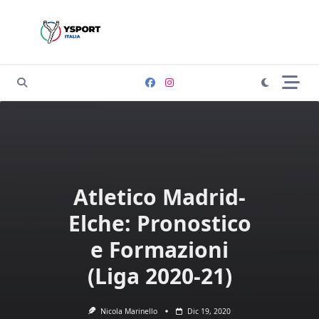
Skip
to
content
Atletico Madrid-
Elche: Pronostico
e Formazioni
(Liga 2020-21)
Nicola Marinello
Dic 19, 2020