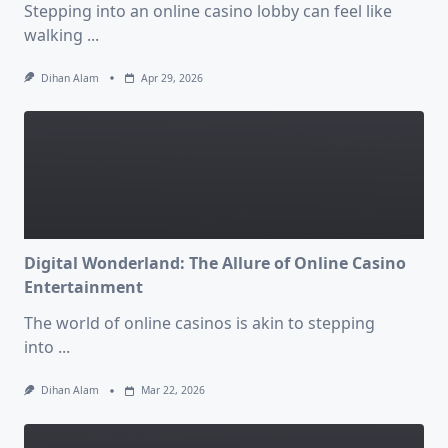
Stepping into an online casino lobby can feel like
walking
...
Dihan Alam
Apr 29, 2026
Digital Wonderland: The Allure of Online Casino
Entertainment
The world of online casinos is akin to stepping
into
...
Dihan Alam
Mar 22, 2026