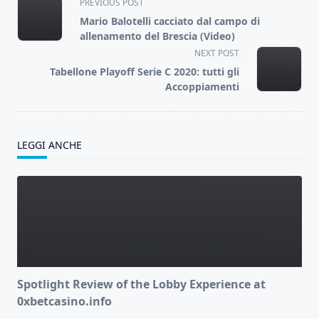
<span
PREVIOUS POST
class="nav-
Mario Balotelli cacciato dal campo di
subtitle
allenamento del Brescia (Video)
screen-
NEXT POST
reader-
Tabellone Playoff Serie C 2020: tutti gli
text">Page</span>
Accoppiamenti
LEGGI ANCHE
Spotlight Review of the Lobby Experience at
0xbetcasino.info