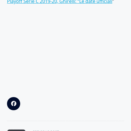
Playoff Serie C 2019-20, Ghirelli: “Le date ufficiali
“