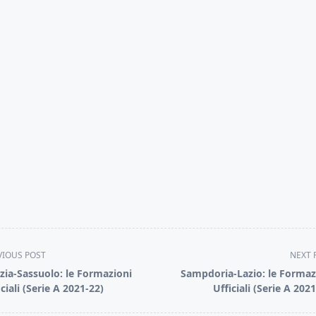
VIOUS POST
NEXT 
zia-Sassuolo: le Formazioni
Sampdoria-Lazio: le Formaz
ciali (Serie A 2021-22)
Ufficiali (Serie A 202