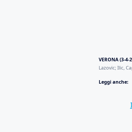
VERONA (3-4-2-
Lazovic; Ilic, 
Leggi anche: