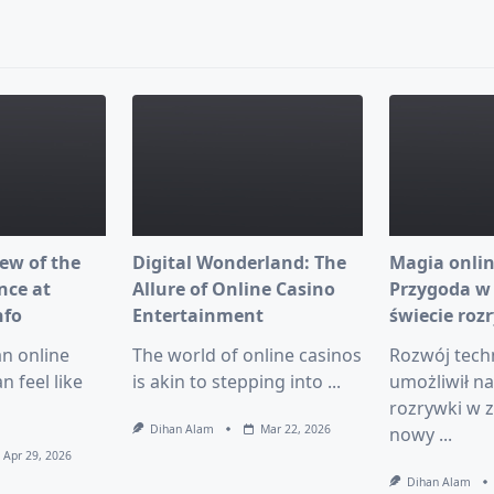
pan>
ew of the
Digital Wonderland: The
Magia onlin
nce at
Allure of Online Casino
Przygoda w
nfo
Entertainment
świecie roz
an online
The world of online casinos
Rozwój tech
n feel like
is akin to stepping into
...
umożliwił n
rozrywki w z
Dihan Alam
Mar 22, 2026
nowy
...
Apr 29, 2026
Dihan Alam