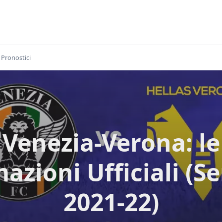
Pronostici
Venezia-Verona: le
azioni Ufficiali (Se
2021-22)