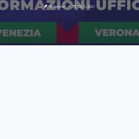
Redazione
Dic 5, 2021