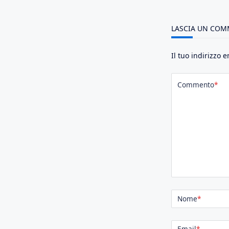
LASCIA UN CO
Il tuo indirizzo 
Commento
*
Nome
*
Email
*