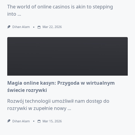
The world of online casinos is akin to stepping
into
...
Dihan Alam
Mar 22, 2026
Magia online kasyn: Przygoda w wirtualnym
świecie rozrywki
Rozwój technologii umożliwił nam dostęp do
rozrywki w zupełnie nowy
...
Dihan Alam
Mar 15, 2026