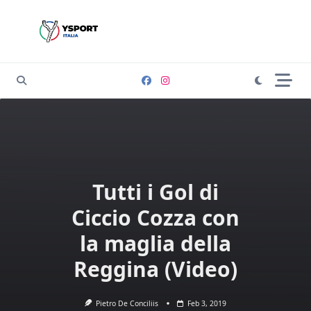
Skip
to
content
Tutti i Gol di
Ciccio Cozza con
la maglia della
Reggina (Video)
Pietro De Conciliis
Feb 3, 2019