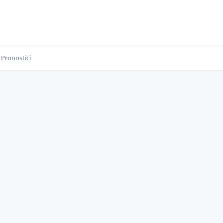
Pronostici