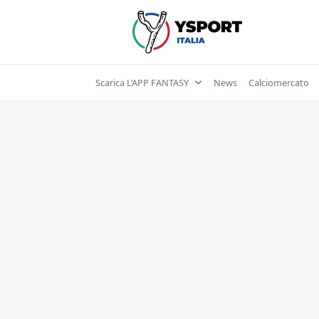
Skip
to
content
Scarica L’APP FANTASY
News
Calciomercato