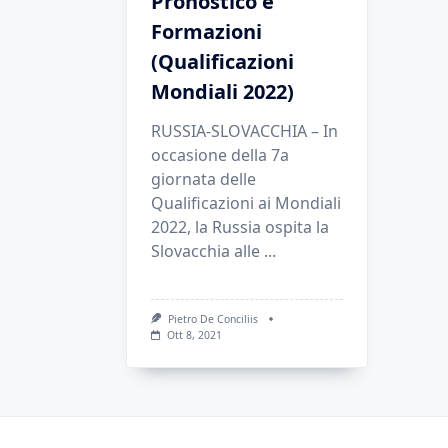
Pronostico e
Formazioni
(Qualificazioni
Mondiali 2022)
RUSSIA-SLOVACCHIA – In
occasione della 7a
giornata delle
Qualificazioni ai Mondiali
2022, la Russia ospita la
Slovacchia alle
...
Pietro De Conciliis
Ott 8, 2021