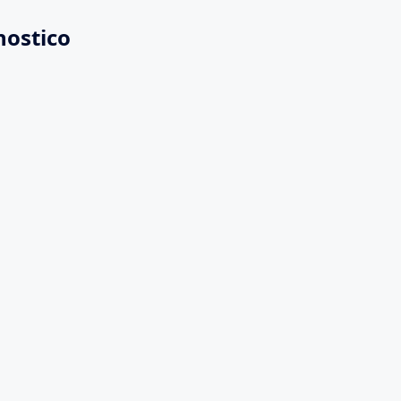
nostico