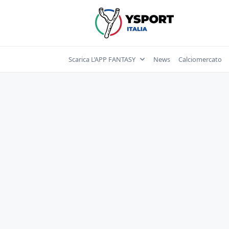
Skip
to
content
Scarica L’APP FANTASY
News
Calciomercato