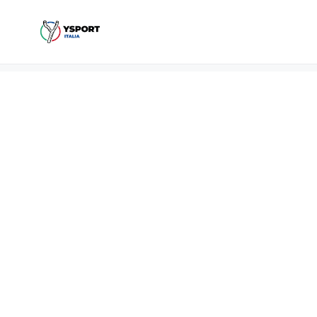
Skip
to
content