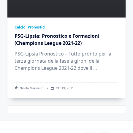
Calcio
Pronostici
PSG-Lipsia: Pronostico e Formazioni
(Champions League 2021-22)
PSG-Lipsia Pronostico – Tutto pronto per la
terza giornata della fase a gironi della
Champions League 2021-22 dove il
...
Nicola Marinello
Ott 19, 2021