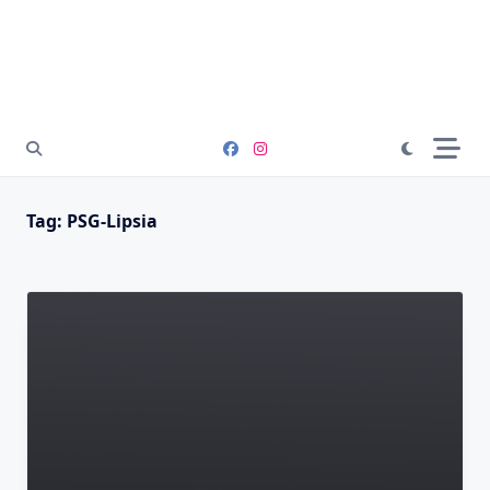
Tag:
PSG-Lipsia