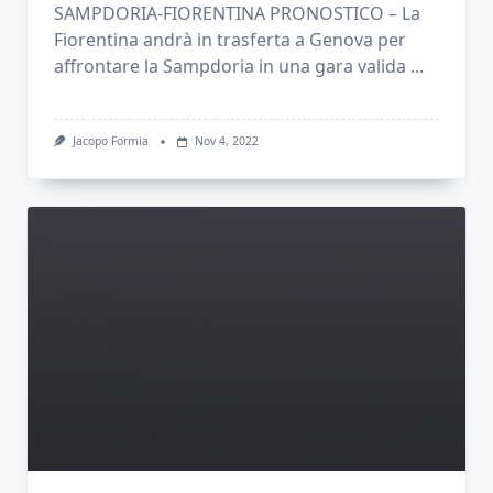
SAMPDORIA-FIORENTINA PRONOSTICO – La
Fiorentina andrà in trasferta a Genova per
affrontare la Sampdoria in una gara valida
...
Jacopo Formia
Nov 4, 2022