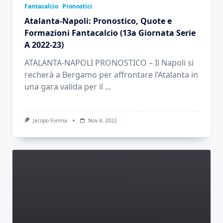
Fantacalcio
Pronostici
Atalanta-Napoli: Pronostico, Quote e
Formazioni Fantacalcio (13a Giornata Serie
A 2022-23)
ATALANTA-NAPOLI PRONOSTICO – Il Napoli si
recherà a Bergamo per affrontare l’Atalanta in
una gara valida per il
...
Jacopo Formia
Nov 4, 2022