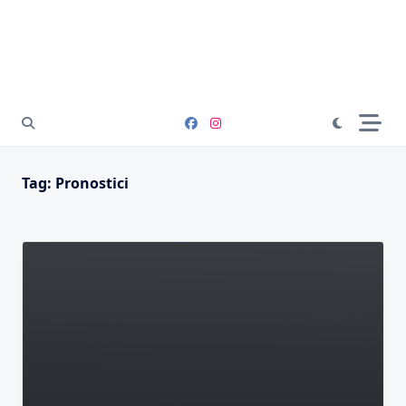
Tag:
Pronostici