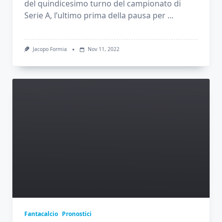
del quindicesimo turno del campionato di
Serie A, l’ultimo prima della pausa per
...
Jacopo Formia
Nov 11, 2022
Fantacalcio
Pronostici