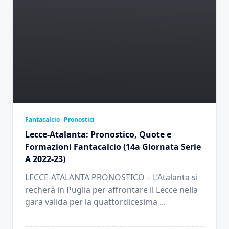
Fantacalcio
Pronostici
Lecce-Atalanta: Pronostico, Quote e
Formazioni Fantacalcio (14a Giornata Serie
A 2022-23)
LECCE-ATALANTA PRONOSTICO – L’Atalanta si
recherà in Puglia per affrontare il Lecce nella
gara valida per la quattordicesima
...