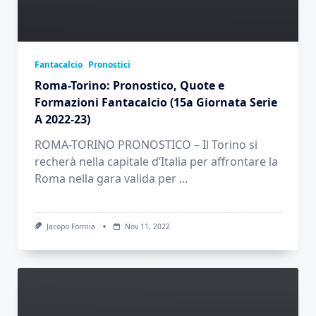
Fantacalcio
Pronostici
Roma-Torino: Pronostico, Quote e
Formazioni Fantacalcio (15a Giornata Serie
A 2022-23)
ROMA-TORINO PRONOSTICO – Il Torino si
recherà nella capitale d’Italia per affrontare la
Roma nella gara valida per
...
Jacopo Formia
Nov 11, 2022