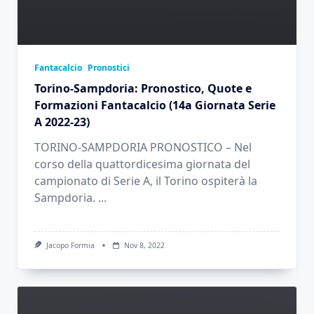
Fantacalcio
Pronostici
Torino-Sampdoria: Pronostico, Quote e
Formazioni Fantacalcio (14a Giornata Serie
A 2022-23)
TORINO-SAMPDORIA PRONOSTICO – Nel
corso della quattordicesima giornata del
campionato di Serie A, il Torino ospiterà la
Sampdoria.
...
Jacopo Formia
Nov 8, 2022