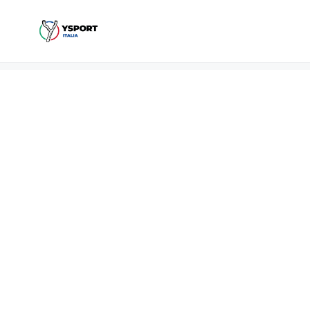
Skip
to
content