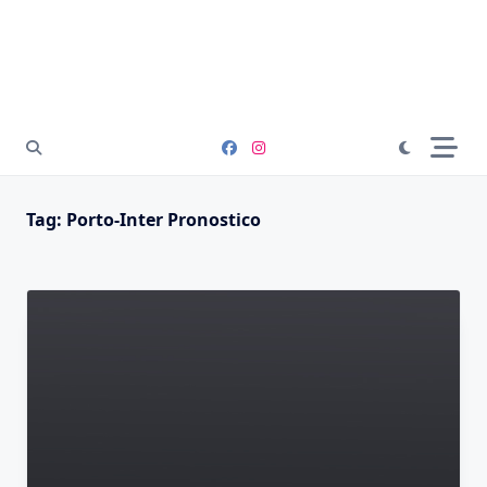
Tag:
Porto-Inter Pronostico