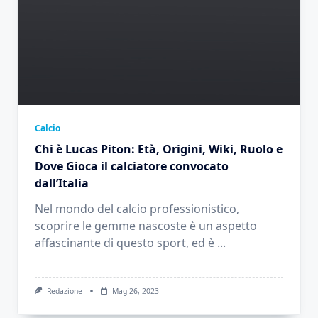
Calcio
Chi è Lucas Piton: Età, Origini, Wiki, Ruolo e
Dove Gioca il calciatore convocato
dall’Italia
Nel mondo del calcio professionistico,
scoprire le gemme nascoste è un aspetto
affascinante di questo sport, ed è
...
Redazione
Mag 26, 2023