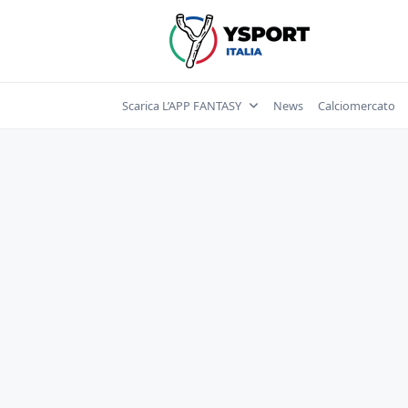
Skip
to
content
Scarica L’APP FANTASY
News
Calciomercato