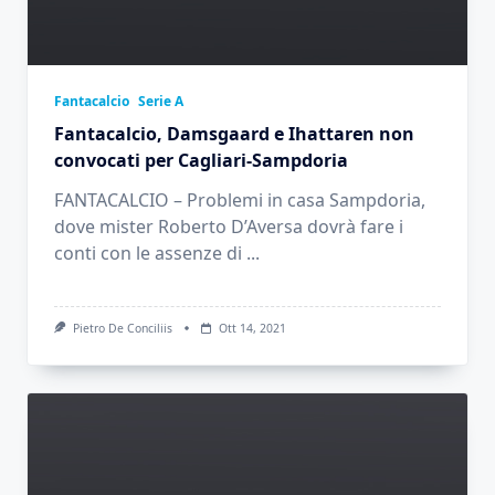
Fantacalcio
Serie A
Fantacalcio, Damsgaard e Ihattaren non
convocati per Cagliari-Sampdoria
FANTACALCIO – Problemi in casa Sampdoria,
dove mister Roberto D’Aversa dovrà fare i
conti con le assenze di
...
Pietro De Conciliis
Ott 14, 2021