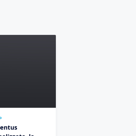
o
ventus