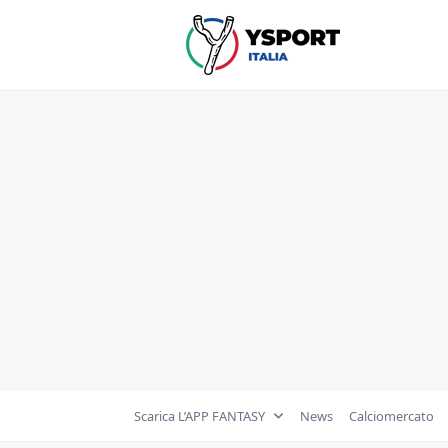
Skip
to
content
Scarica L’APP FANTASY
News
Calciomercato