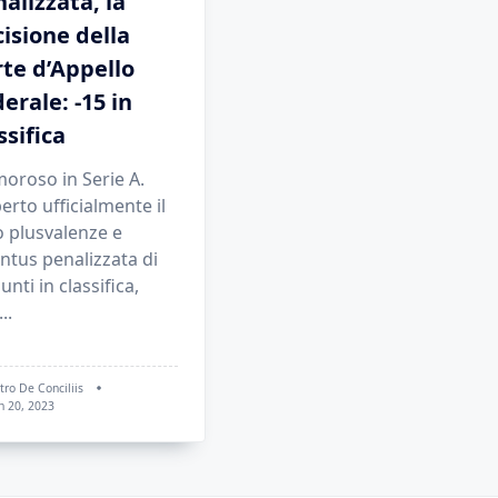
alizzata, la
isione della
te d’Appello
erale: -15 in
ssifica
oroso in Serie A.
erto ufficialmente il
o plusvalenze e
ntus penalizzata di
unti in classifica,
...
tro De Conciliis
n 20, 2023