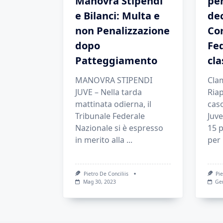
Manovra Stipendi
pen
e Bilanci: Multa e
dec
non Penalizzazione
Cor
dopo
Fed
Patteggiamento
cla
MANOVRA STIPENDI
Clam
JUVE – Nella tarda
Riap
mattinata odierna, il
cas
Tribunale Federale
Juve
Nazionale si è espresso
15 p
in merito alla
...
per
Pietro De Conciliis
Pie
Mag 30, 2023
Ge