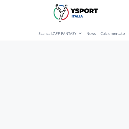
Skip
to
content
Scarica L’APP FANTASY
News
Calciomercato