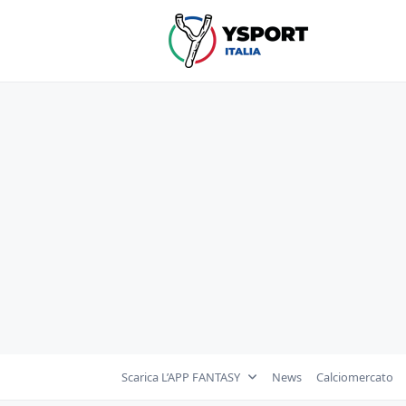
Skip
to
content
Scarica L’APP FANTASY
News
Calciomercato