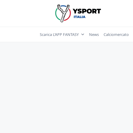
Skip
to
content
Scarica L’APP FANTASY
News
Calciomercato