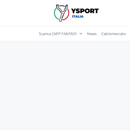
Skip
to
content
Scarica L’APP FANTASY
News
Calciomercato