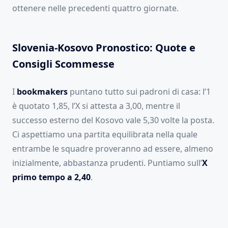
ottenere nelle precedenti quattro giornate.
Slovenia-Kosovo Pronostico: Quote e
Consigli Scommesse
I
bookmakers
puntano tutto sui padroni di casa: l’1
è quotato 1,85, l’X si attesta a 3,00, mentre il
successo esterno del Kosovo vale 5,30 volte la posta.
Ci aspettiamo una partita equilibrata nella quale
entrambe le squadre proveranno ad essere, almeno
inizialmente, abbastanza prudenti. Puntiamo sull’
X
primo tempo a 2,40
.