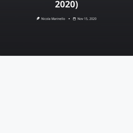
2020)
Nicola Marinello
Nov 15, 2020