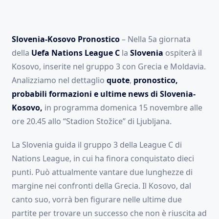
Slovenia-Kosovo Pronostico
– Nella 5a giornata
della
Uefa Nations League C
la
Slovenia
ospiterà il
Kosovo, inserite nel gruppo 3 con Grecia e Moldavia.
Analizziamo nel dettaglio
quote
,
pronostico,
probabili formazioni e ultime news di Slovenia-
Kosovo,
in programma domenica 15 novembre alle
ore 20.45 allo “Stadion Stožice” di Ljubljana.
La Slovenia guida il gruppo 3 della League C di
Nations League, in cui ha finora conquistato dieci
punti. Può attualmente vantare due lunghezze di
margine nei confronti della Grecia. Il Kosovo, dal
canto suo, vorrà ben figurare nelle ultime due
partite per trovare un successo che non è riuscita ad