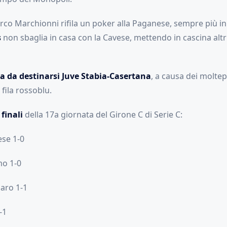
co Marchionni rifila un poker alla Paganese, sempre più in d
s
non sbaglia in casa con la Cavese, mettendo in cascina altri
a da destinarsi Juve Stabia-Casertana
, a causa dei moltepl
e fila rossoblu.
 finali
della 17a giornata del Girone C di Serie C:
ese 1-0
mo 1-0
aro 1-1
-1