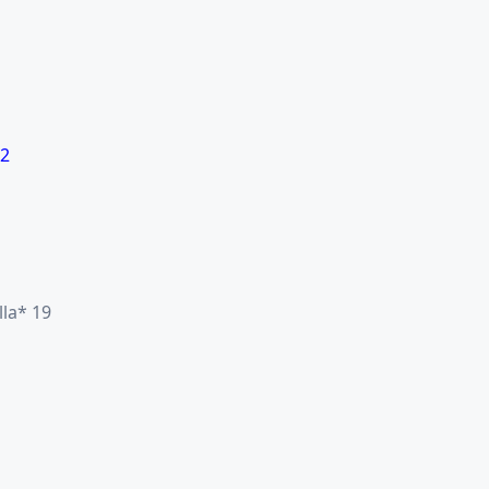
22
lla* 19