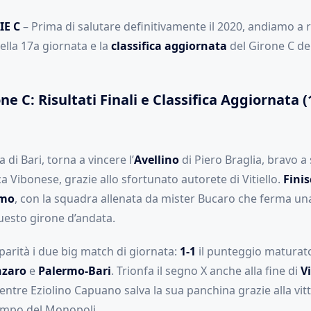
IE C
– Prima di salutare definitivamente il 2020, andiamo a ri
 della 17a giornata e la
classifica aggiornata
del Girone C del
ne C: Risultati Finali e Classifica Aggiornata 
 di Bari, torna a vincere l’
Avellino
di Piero Braglia, bravo a
a Vibonese, grazie allo sfortunato autorete di Vitiello.
Finis
amo
, con la squadra allenata da mister Bucaro che ferma una
questo girone d’andata.
parità i due big match di giornata:
1-1
il punteggio maturato
nzaro
e
Palermo-Bari
. Trionfa il segno X anche alla fine di
V
entre Eziolino Capuano salva la sua panchina grazie alla vitt
ampo del Monopoli.