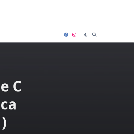
ne C
ica
)