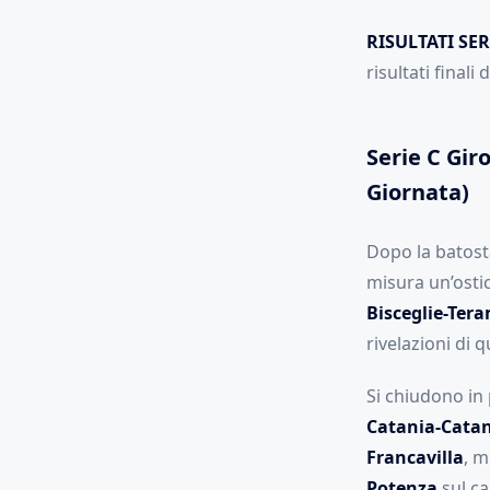
RISULTATI SER
risultati finali
Serie C Giro
Giornata)
Dopo la batosta
misura un’ostic
Bisceglie-Ter
rivelazioni di 
Si chiudono in 
Catania-Cata
Francavilla
, m
Potenza
sul c