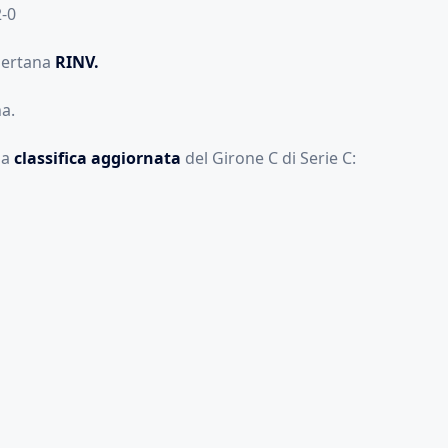
2-0
sertana
RINV.
a.
la
classifica aggiornata
del Girone C di Serie C: