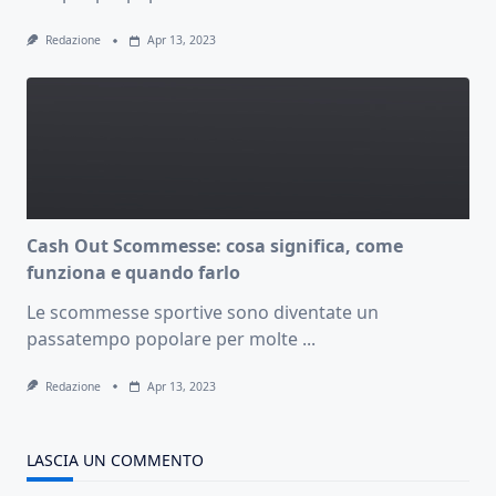
Redazione
Apr 13, 2023
Cash Out Scommesse: cosa significa, come
funziona e quando farlo
Le scommesse sportive sono diventate un
passatempo popolare per molte
...
Redazione
Apr 13, 2023
LASCIA UN COMMENTO