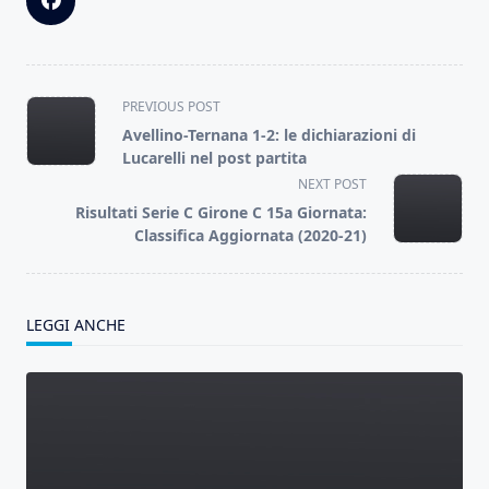
<span
PREVIOUS POST
class="nav-
Avellino-Ternana 1-2: le dichiarazioni di
subtitle
Lucarelli nel post partita
screen-
NEXT POST
reader-
Risultati Serie C Girone C 15a Giornata:
text">Page</span>
Classifica Aggiornata (2020-21)
LEGGI ANCHE