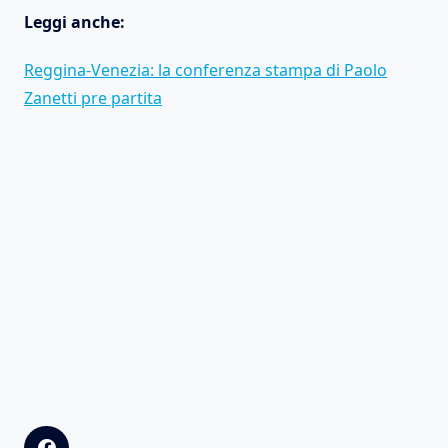
Leggi anche:
Reggina-Venezia: la conferenza stampa di Paolo
Zanetti pre partita