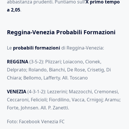
abbastanza prudenti. Puntiamo sull’
X primo tempo
a 2,05
.
Reggina-Venezia Probabili Formazioni
Le
probabili formazioni
di Reggina-Venezia:
REGGINA
(3-5-2): Plizzari; Loiacono, Cionek,
Delprato; Rolando, Bianchi, De Rose, Crisetig, Di
Chiara; Bellomo, Lafferty. All. Toscano
VENEZIA
(4-3-1-2): Lezzerini; Mazzocchi, Cremonesi,
Ceccaroni, Felicioli; Fiordilino, Vacca, Crnigoj; Aramu;
Forte, Johnsen. All. P. Zanetti.
Foto: Facebook Venezia FC