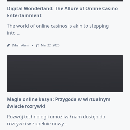
Digital Wonderland: The Allure of Online Casino
Entertainment
The world of online casinos is akin to stepping
into
...
Dihan Alam
Mar 22, 2026
Magia online kasyn: Przygoda w wirtualnym
świecie rozrywki
Rozwój technologii umożliwił nam dostęp do
rozrywki w zupełnie nowy
...