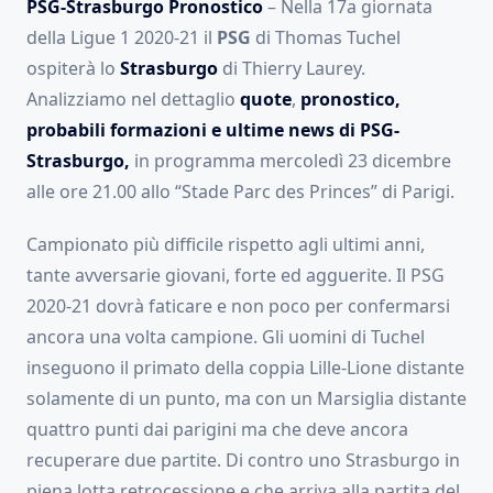
PSG-Strasburgo Pronostico
– Nella 17a giornata
della Ligue 1 2020-21 il
PSG
di Thomas Tuchel
ospiterà lo
Strasburgo
di Thierry Laurey.
Analizziamo nel dettaglio
quote
,
pronostico,
probabili formazioni e ultime news di PSG-
Strasburgo,
in programma mercoledì 23 dicembre
alle ore 21.00 allo “Stade Parc des Princes” di Parigi.
Campionato più difficile rispetto agli ultimi anni,
tante avversarie giovani, forte ed agguerite. Il PSG
2020-21 dovrà faticare e non poco per confermarsi
ancora una volta campione. Gli uomini di Tuchel
inseguono il primato della coppia Lille-Lione distante
solamente di un punto, ma con un Marsiglia distante
quattro punti dai parigini ma che deve ancora
recuperare due partite. Di contro uno Strasburgo in
piena lotta retrocessione e che arriva alla partita del