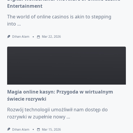
Entertainment
The world of online casinos is akin to stepping
into
...
Dihan Alam
Mar 22, 2026
Magia online kasyn: Przygoda w wirtualnym
świecie rozrywki
Rozwój technologii umożliwił nam dostęp do
rozrywki w zupełnie nowy
...
Dihan Alam
Mar 15, 2026