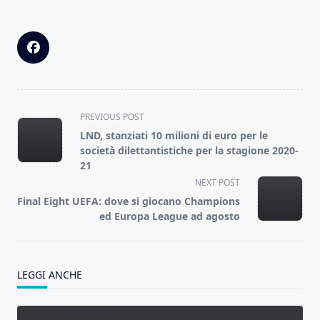
<span
PREVIOUS POST
class="nav-
LND, stanziati 10 milioni di euro per le
subtitle
società dilettantistiche per la stagione 2020-
screen-
21
reader-
NEXT POST
text">Page</span>
Final Eight UEFA: dove si giocano Champions
ed Europa League ad agosto
LEGGI ANCHE