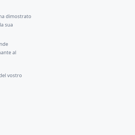
é ha dimostrato
la sua
ande
nante al
 del vostro