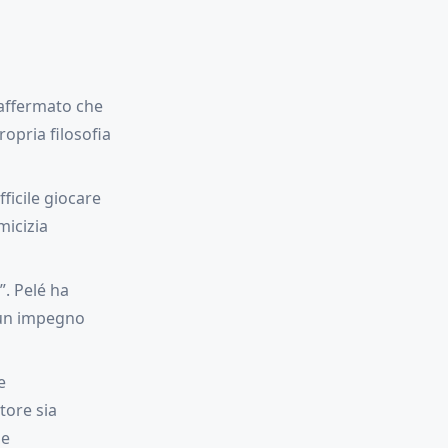
 affermato che
ropria filosofia
fficile giocare
micizia
”. Pelé ha
 un impegno
e
tore sia
 e