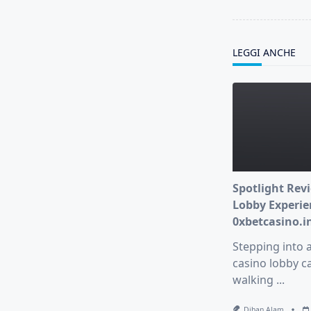
reader-
text">Page</s
LEGGI ANCHE
Spotlight Revi
Lobby Experie
0xbetcasino.i
Stepping into 
casino lobby ca
walking
...
Dihan Alam