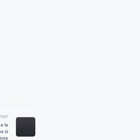
POST
 e le
e si
anno