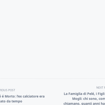
NEXT 
VIOUS POST
La Famiglia di Pelé, i Figli
é é Morto: l’ex calciatore era
Mogli: chi sono, com
ato da tempo
chiamano, quanti anni h