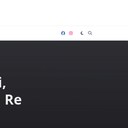
i,
l Re