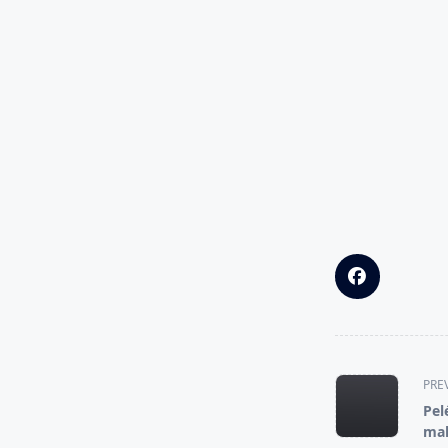
<span
PRE
class="nav-
Pel
subtitle
mal
screen-