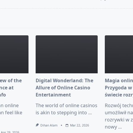
pan>
ew of the
Digital Wonderland: The
Magia onlin
nce at
Allure of Online Casino
Przygoda w
nfo
Entertainment
świecie roz
an online
The world of online casinos
Rozwój tech
n feel like
is akin to stepping into
...
umożliwił n
rozrywki w z
Dihan Alam
Mar 22, 2026
nowy
...
Apr 29, 2026