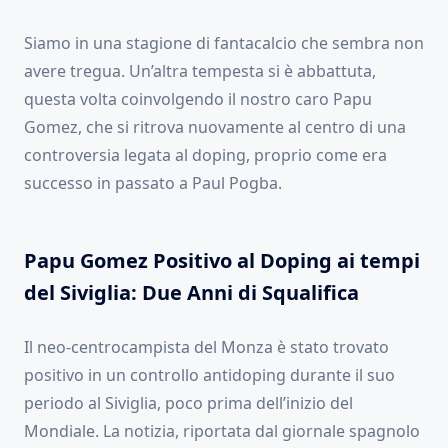
Siamo in una stagione di fantacalcio che sembra non
avere tregua. Un’altra tempesta si è abbattuta,
questa volta coinvolgendo il nostro caro Papu
Gomez, che si ritrova nuovamente al centro di una
controversia legata al doping, proprio come era
successo in passato a Paul Pogba.
Papu Gomez Positivo al Doping ai tempi
del Siviglia: Due Anni di Squalifica
Il neo-centrocampista del Monza è stato trovato
positivo in un controllo antidoping durante il suo
periodo al Siviglia, poco prima dell’inizio del
Mondiale. La notizia, riportata dal giornale spagnolo