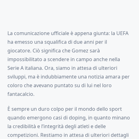
La comunicazione ufficiale è appena giunta: la UEFA
ha emesso una squalifica di due anni per il
giocatore. Ciò significa che Gomez sarà
impossibilitato a scendere in campo anche nella
Serie A italiana. Ora, siamo in attesa di ulteriori
sviluppi, ma è indubbiamente una notizia amara per
coloro che avevano puntato su di lui nel loro
fantacalcio.
È sempre un duro colpo per il mondo dello sport
quando emergono casi di doping, in quanto minano
la credibilità e l’integrità degli atleti e delle
competizioni. Restiamo in attesa di ulteriori dettagli