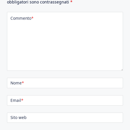
obbligatori sono contrassegnati
*
Commento
*
Nome
*
Email
*
Sito web