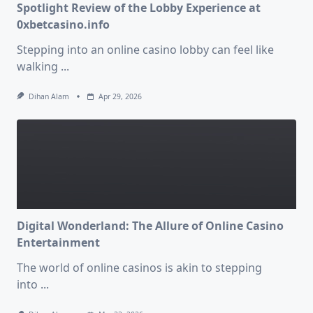
Spotlight Review of the Lobby Experience at
0xbetcasino.info
Stepping into an online casino lobby can feel like
walking
...
Dihan Alam
Apr 29, 2026
Digital Wonderland: The Allure of Online Casino
Entertainment
The world of online casinos is akin to stepping
into
...