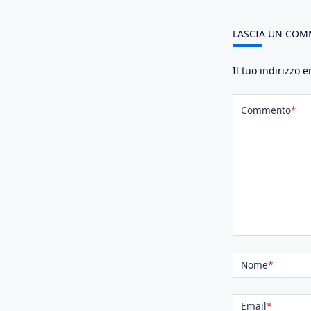
LASCIA UN CO
Il tuo indirizzo 
Commento
*
Nome
*
Email
*