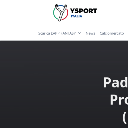
Skip
to
content
Scarica L’APP FANTASY
News
Calciomercato
Pad
Pr