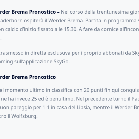
der Brema Pronostico –
Nel corso della trentunesima gior
 Paderborn ospiterà il Werder Brema. Partita in programma 
calcio d’inizio fissato alle 15.30. A fare da cornice all’incon
.
trasmesso in diretta esclusuva per i proprio abbonati da Sky,
aming sull’applicazione SkyGo.
rder Brema Pronostico
al momento ultimo in classifica con 20 punti fin qui conquist
 ne ha invece 25 ed è penultimo. Nel precedente turno il P
uon pareggio per 1-1 in casa del Lipsia, mentre il Werder 
tro il Wolfsburg.