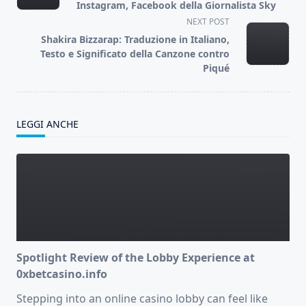
subtitle
Instagram, Facebook della Giornalista Sky
screen-
NEXT POST
reader-
Shakira Bizzarap: Traduzione in Italiano,
text">Page</span>
Testo e Significato della Canzone contro
Piqué
LEGGI ANCHE
Spotlight Review of the Lobby Experience at
0xbetcasino.info
Stepping into an online casino lobby can feel like