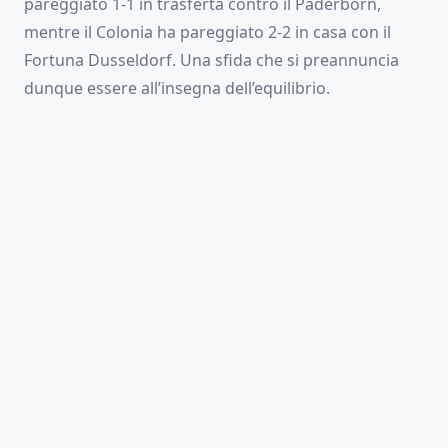
pareggiato 1-1 in trasferta contro il Paderborn,
mentre il Colonia ha pareggiato 2-2 in casa con il
Fortuna Dusseldorf. Una sfida che si preannuncia
dunque essere all’insegna dell’equilibrio.