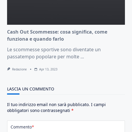
Cash Out Scommesse: cosa significa, come
funziona e quando farlo
Le scommesse sportive sono diventate un
passatempo popolare per molte
...
Redazione
Apr 13, 2023
LASCIA UN COMMENTO
Il tuo indirizzo email non sarà pubblicato.
I campi
obbligatori sono contrassegnati
*
Commento
*