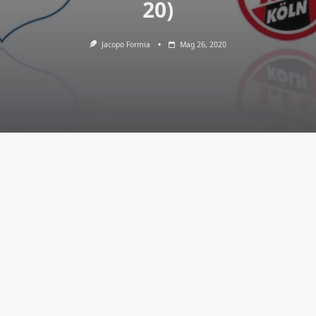
20)
Jacopo Formia
Mag 26, 2020