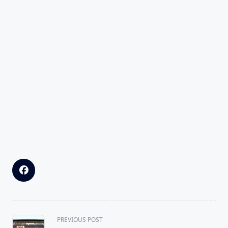
<span
PREVIOUS POST