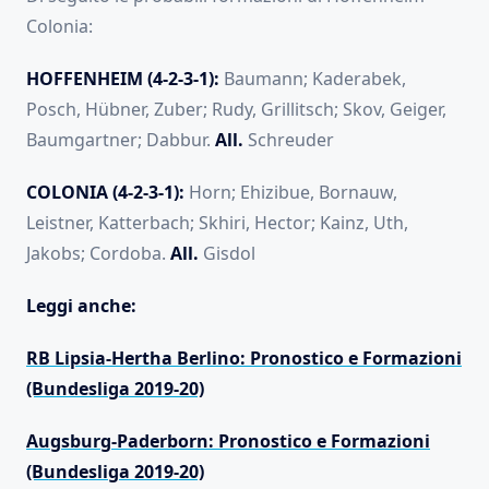
Colonia:
HOFFENHEIM (4-2-3-1):
Baumann; Kaderabek,
Posch, Hübner, Zuber; Rudy, Grillitsch; Skov, Geiger,
Baumgartner; Dabbur.
All.
Schreuder
COLONIA (4-2-3-1):
Horn; Ehizibue, Bornauw,
Leistner, Katterbach; Skhiri, Hector; Kainz, Uth,
Jakobs; Cordoba.
All.
Gisdol
Leggi anche:
RB Lipsia-Hertha Berlino: Pronostico e Formazioni
(Bundesliga 2019-20)
Augsburg-Paderborn: Pronostico e Formazioni
(Bundesliga 2019-20)