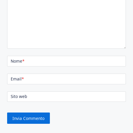
Nome
*
Email
*
Sito web