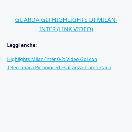
GUARDA GLI HIGHLIGHTS DI MILAN-
INTER (LINK VIDEO)
Leggi anche:
Highlights Milan-Inter 0-2: Video Gol con
Telecronaca Piccinini ed Esultanza Tramontana