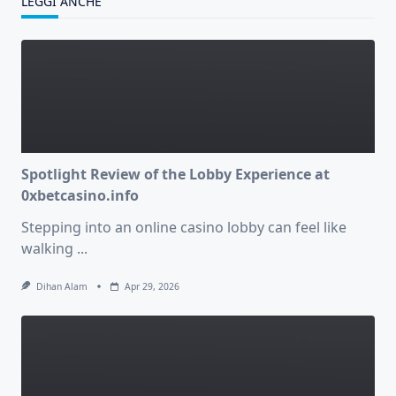
LEGGI ANCHE
Spotlight Review of the Lobby Experience at
0xbetcasino.info
Stepping into an online casino lobby can feel like
walking
...
Dihan Alam
Apr 29, 2026