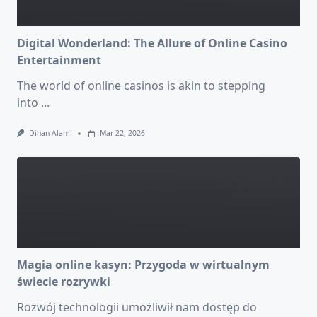
Digital Wonderland: The Allure of Online Casino
Entertainment
The world of online casinos is akin to stepping
into
...
Dihan Alam
Mar 22, 2026
Magia online kasyn: Przygoda w wirtualnym
świecie rozrywki
Rozwój technologii umożliwił nam dostęp do