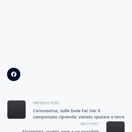
<span
PREVIOUS POST
class="nav-
Coronavirus, sulle Isole Far Oer il
subtitle
campionato riprende: vietato sputare a terra
screen-
NEXT POST
reader-
Fiorentina, Jovetic apre a un possibile