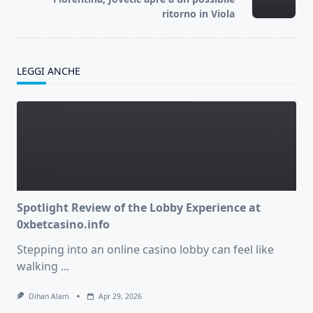
text">Page</span>
ritorno in Viola
LEGGI ANCHE
Spotlight Review of the Lobby Experience at
0xbetcasino.info
Stepping into an online casino lobby can feel like
walking
...
Dihan Alam
Apr 29, 2026