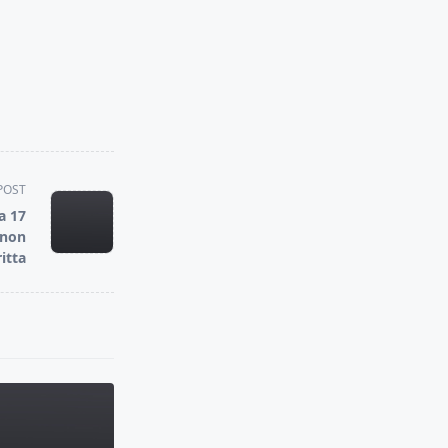
POST
a 17
 non
ritta