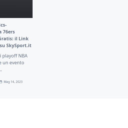
cs-
a 76ers
atis: il Link
su SkySport.it
i playoff NBA
 un evento
..
Mag 14, 2023