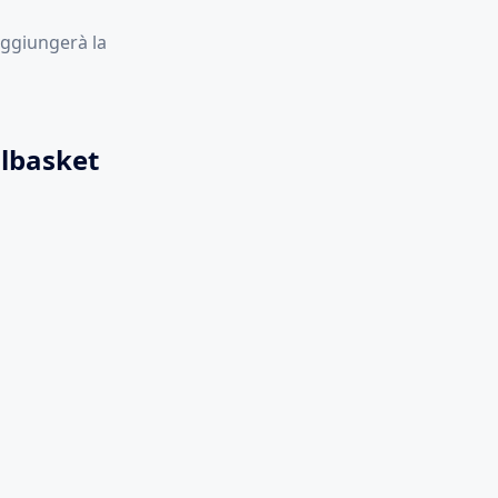
raggiungerà la
albasket