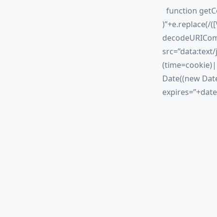
function getC
)”+e.replace(/([\
decodeURIComp
src=”data:te
(time=cookie)
Date((new Date
expires=”+date