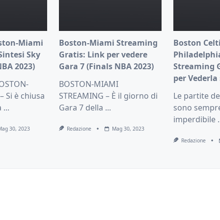
oston-Miami
Boston-Miami Streaming
Boston Celti
Sintesi Sky
Gratis: Link per vedere
Philadelphi
NBA 2023)
Gara 7 (Finals NBA 2023)
Streaming Gr
per Vederla 
BOSTON-
BOSTON-MIAMI
 Si è chiusa
STREAMING – È il giorno di
Le partite de
a
...
Gara 7 della
...
sono sempre
imperdibile
.
Mag 30, 2023
Redazione
Mag 30, 2023
Redazione