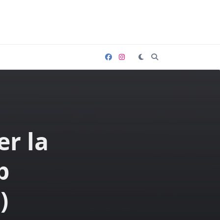
er la
p
)