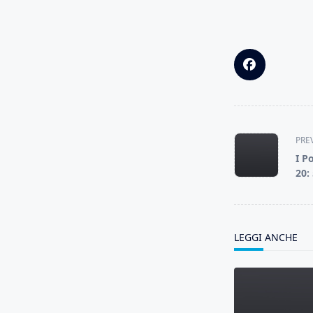
<span
PRE
class="nav-
I Po
subtitle
20:
screen-
reader-
text">Page</s
LEGGI ANCHE