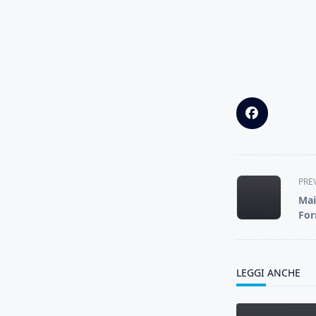
<span
PRE
class="nav-
Mai
subtitle
For
screen-
reader-
text">Page</s
LEGGI ANCHE