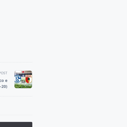
POST
co e
-20)