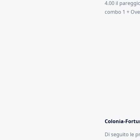
4.00 il pareggi
combo 1 + Over 
Colonia-Fortu
Di seguito le p