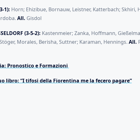
3-1):
Horn; Ehizibue, Bornauw, Leistner, Katterbach; Skhiri, 
ordoba.
All.
Gisdol
ELDORF (3-5-2):
Kastenmeier; Zanka, Hoffmann, Gießelma
öger, Morales, Berisha, Suttner; Karaman, Hennings.
All.
ia: Pronostico e Formazioni
uo libro: “I tifosi della Fiorentina me la fecero pagare”