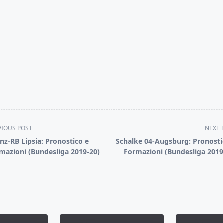
VIOUS POST
NEXT 
nz-RB Lipsia: Pronostico e
Schalke 04-Augsburg: Pronosti
mazioni (Bundesliga 2019-20)
Formazioni (Bundesliga 2019
pan>