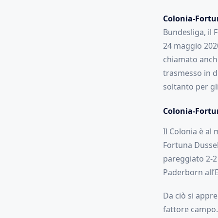
Colonia-Fortu
Bundesliga, il
24 maggio 2020
chiamato anche
trasmesso in d
soltanto per gli
Colonia-Fortu
Il Colonia è al
Fortuna Dusseld
pareggiato 2-2 
Paderborn all’E
Da ciò si appre
fattore campo. 