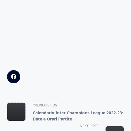
<span
PREVIOUS POST
class="nav-
Calendario Inter Champions League 2022-23:
subtitle
Date e Orari Partite
screen-
NEXT POST