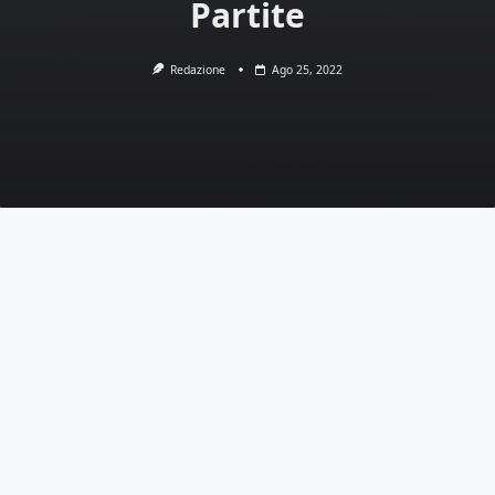
Partite
Redazione
Ago 25, 2022