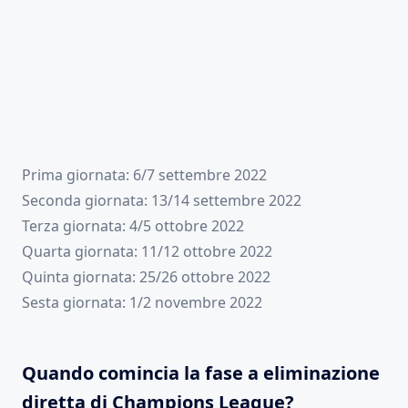
Prima giornata: 6/7 settembre 2022
Seconda giornata: 13/14 settembre 2022
Terza giornata: 4/5 ottobre 2022
Quarta giornata: 11/12 ottobre 2022
Quinta giornata: 25/26 ottobre 2022
Sesta giornata: 1/2 novembre 2022
Quando comincia la fase a eliminazione
diretta di Champions League?