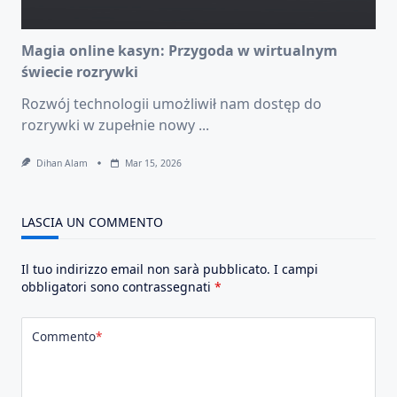
Magia online kasyn: Przygoda w wirtualnym
świecie rozrywki
Rozwój technologii umożliwił nam dostęp do
rozrywki w zupełnie nowy
...
Dihan Alam
Mar 15, 2026
LASCIA UN COMMENTO
Il tuo indirizzo email non sarà pubblicato.
I campi
obbligatori sono contrassegnati
*
Commento
*