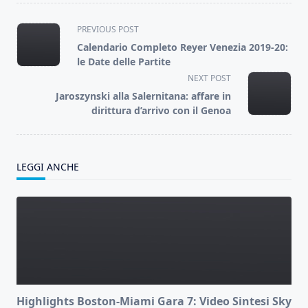
<span
PREVIOUS POST
class="nav-
Calendario Completo Reyer Venezia 2019-20:
subtitle
le Date delle Partite
screen-
NEXT POST
reader-
Jaroszynski alla Salernitana: affare in
text">Page</span>
dirittura d’arrivo con il Genoa
LEGGI ANCHE
Highlights Boston-Miami Gara 7: Video Sintesi Sky