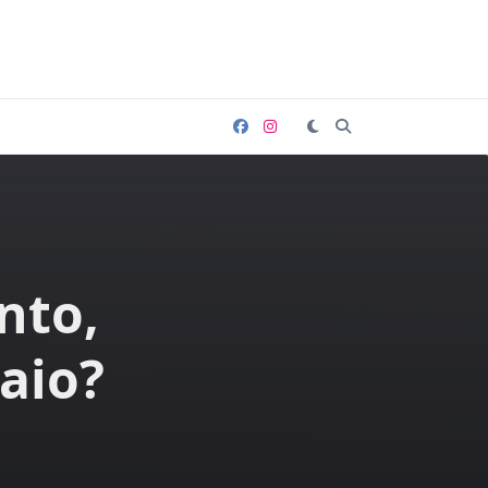
nto,
aio?