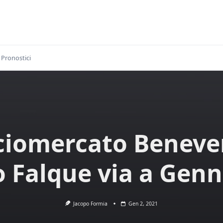
Pronostici
ciomercato Beneve
o Falque via a Genn
Jacopo Formia
Gen 2, 2021