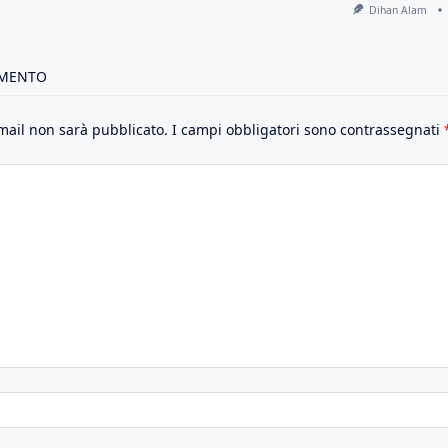
Dihan Alam
MMENTO
email non sarà pubblicato.
I campi obbligatori sono contrassegnati