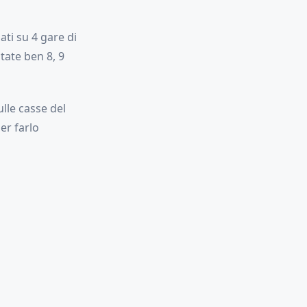
ati su 4 gare di
state ben 8, 9
ulle casse del
er farlo