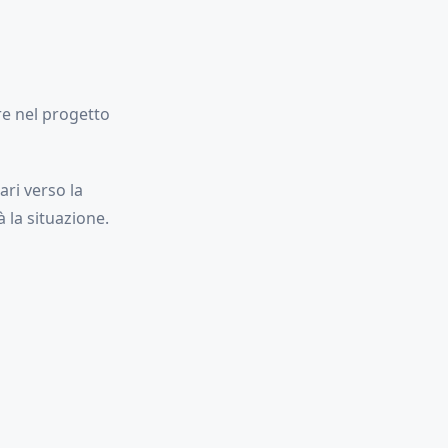
are nel progetto
ari verso la
 la situazione.