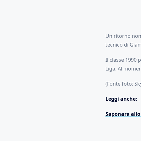
Un ritorno non 
tecnico di Gia
Il classe 1990 
Liga. Al moment
(Fonte foto: Sk
Leggi anche:
Saponara allo