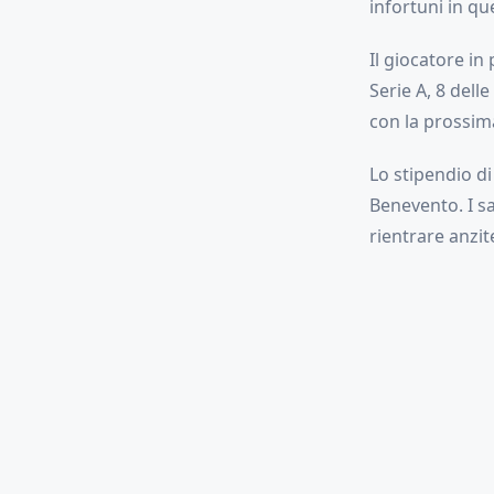
infortuni in q
Il giocatore in
Serie A, 8 delle
con la prossima
Lo stipendio di
Benevento. I s
rientrare anzi