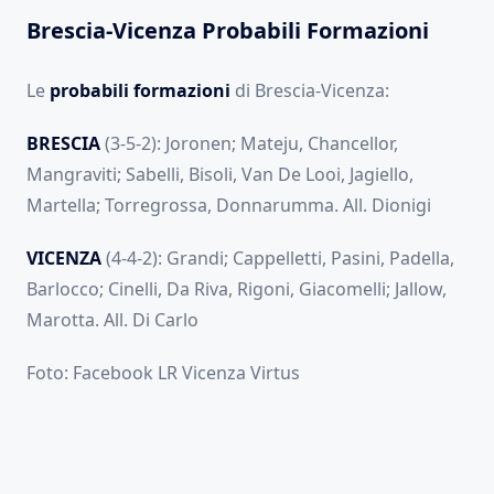
Brescia-Vicenza Probabili Formazioni
Le
probabili formazioni
di Brescia-Vicenza:
BRESCIA
(3-5-2): Joronen; Mateju, Chancellor,
Mangraviti; Sabelli, Bisoli, Van De Looi, Jagiello,
Martella; Torregrossa, Donnarumma. All. Dionigi
VICENZA
(4-4-2): Grandi; Cappelletti, Pasini, Padella,
Barlocco; Cinelli, Da Riva, Rigoni, Giacomelli; Jallow,
Marotta. All. Di Carlo
Foto: Facebook LR Vicenza Virtus