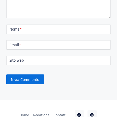
Nome
*
Email
*
Sito web
Home
Redazione
Contatti